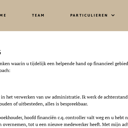
ME
TEAM
PARTICULIEREN
G
denken waarin u tijdelijk een helpende hand op financieel gebi
coach:
d in het verwerken van uw administratie. Ik werk de achterstan
houden of uitbesteden, alles is bespreekbaar.
boekhouder, hoofd financiën c.q. controller valt weg en u hebt
n overnemen, tot u een nieuwe medewerker heeft. Met mijn ach