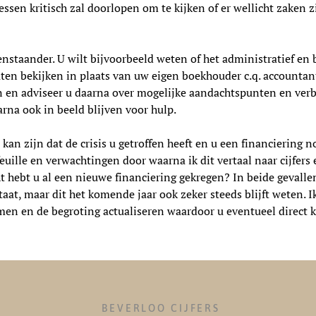
essen kritisch zal doorlopen om te kijken of er wellicht zaken z
tenstaander. U wilt bijvoorbeeld weten of het administratief en 
aten bekijken in plaats van uw eigen boekhouder c.q. accountant
n en adviseer u daarna over mogelijke aandachtspunten en ver
arna ook in beeld blijven voor hulp.
t kan zijn dat de crisis u getroffen heeft en u een financiering
euille en verwachtingen door waarna ik dit vertaal naar cijfer
t hebt u al een nieuwe financiering gekregen? In beide gevallen
taat, maar dit het komende jaar ook zeker steeds blijft weten. I
en en de begroting actualiseren waardoor u eventueel direct k
BEVERLOO CIJFERS